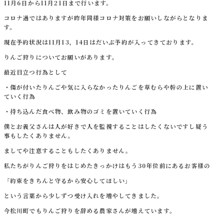
11月6日から11月21日まで行います。
コロナ過ではありますが昨年同様コロナ対策をお願いしながらとなりま
す。
現在予約状況は11月13，14日はだいぶ予約が入ってきております。
りんご狩りについてお願いがあります。
最近目立つ行為として
・傷が付いたりんごや気に入らなかったりんごを草むらや幹の上に置い
ていく行為
・持ち込んだ食べ物、飲み物のゴミを置いていく行為
僕とお義父さんは人が好きで人を監視することはしたくないですし疑う
事もしたくありません。
ましてや注意することもしたくありません。
私たちがりんご狩りをはじめたきっかけはもう30年位前にあるお客様の
「約束をきちんと守るから安心してほしい」
という言葉から少しずつ受け入れを増やしてきました。
今松川町でもりんご狩りを辞める農家さんが増えています。