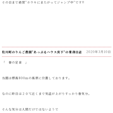
その日まで絶賛”ホウキにまたがってジャンプ中”です!!
2020年3月10日
松川町のりんご農園”あっぷるハウス宮下”の業務日誌
「 春の足音 」
当園は標高800ｍの高原に位置しております。
なのに昨日は２０℃近くまで気温が上がりすっかり春気分。
そんな気分は人間だけではないようで