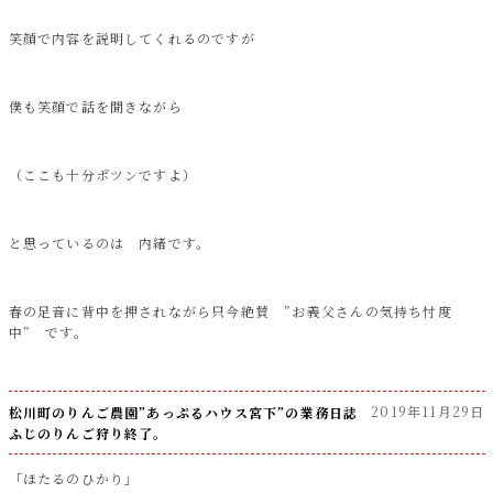
笑顔で内容を説明してくれるのですが
僕も笑顔で話を聞きながら
（ここも十分ポツンですよ）
と思っているのは 内緒です。
春の足音に背中を押されながら只今絶賛 ”お義父さんの気持ち忖度
中” です。
2019年11月29日
松川町のりんご農園”あっぷるハウス宮下”の業務日誌
ふじのりんご狩り終了。
「ほたるのひかり」