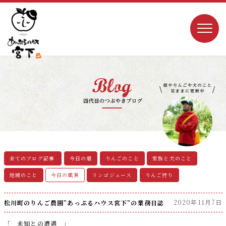
今日の畑
りんごのこと
家族と犬のこと
地域のこと
今日の風景
リンゴジュース
りんご狩り
2020年11月7日
松川町のりんご農園”あっぷるハウス宮下”の業務日誌
「 未知との遭遇 」