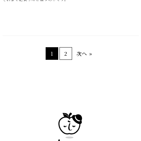
1
2
次へ »