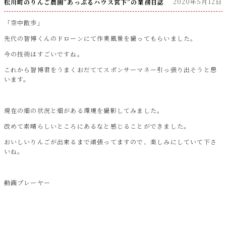
2020年5月12日
松川町のりんご農園”あっぷるハウス宮下”の業務日誌
「空中散歩」
先代の智博くんのドローンにて作業風景を撮ってもらいました。
今の技術はすごいですね。
これから智博君をうまくおだててスポンサーマネー引っ張り出そうと思
います。
現在の畑の状況と畑がある環境を撮影してみました。
改めて素晴らしいところにあるなと感じることができました。
おいしいりんごが出来るまで頑張ってますので、楽しみにしていて下さ
いね。
動画プレーヤー