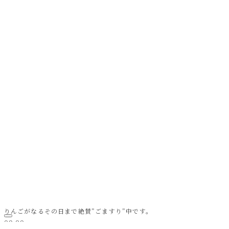
りんごがなるその日まで絶賛”ごますり”中です。
00:00